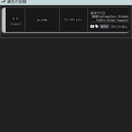
過去の記録
2024/11/22
308#Continuation: Distant
6
#
pts
.
Jay596
12,145
Tundra
(
Collect Treasure!
)
[
32
players
]
Switch
コメントなし