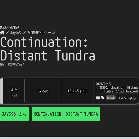
#
309100159
Jay596
記録個別ページ
Continuation:
Distant Tundra
続・乾きの砂
2024/11/22
308#Continuation: Distant
6
#
pts
.
Jay596
12,145
Tundra
(
Collect Treasure!
)
[
?
rps
]
Switch
コメントなし
JAY596
さん
CONTINUATION: DISTANT TUNDRA