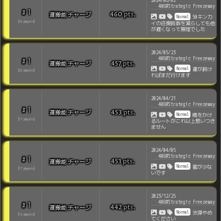
2024/06/02
408#Strategic Freezeway
1
#
pts
.
運搬能チャージ
460
Normal
50キンカ
[
20
players
]
イの往復回数を減らしても他
が遅くなって無理でした
2024/05/23
408#Strategic Freezeway
1
#
pts
.
運搬能チャージ
457
Normal
運が良け
[
20
players
]
ればまだ行けます
2024/04/21
408#Strategic Freezeway
1
#
pts
.
運搬能チャージ
453
Normal
橋をかけ
[
17
players
]
るルートがこれ以上思いつき
ません
2024/04/05
408#Strategic Freezeway
1
#
pts
.
運搬能チャージ
451
Normal
蜜が少な
[
17
players
]
いです
2023/12/25
408#Strategic Freezeway
1
#
pts
.
運搬能チャージ
442
Normal
渋滞やめ
[
16
players
]
てください