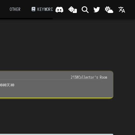
OTHER
KEYWORD
213#Collector's Room
神神天神