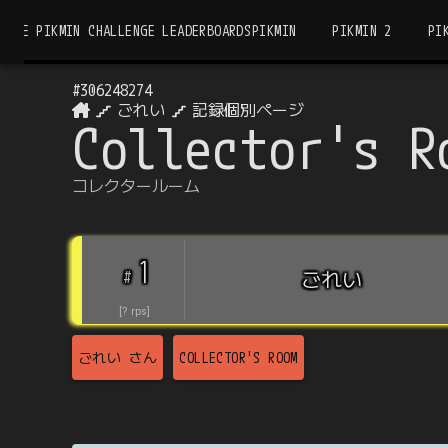
THE PIKMIN CHALLENGE LEADERBOARDS
PIKMIN
PIKMIN 2
PI
#
306248274
ごれい
記録個別ページ
Collector's R
コレクタールーム
1
#
ごれい
[
?
rps
]
ごれい
さん
COLLECTOR'S ROOM