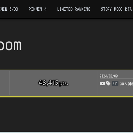
KMIN 3/DX
PIKMIN 4
LIMITED RANKING
STORY MODE RTA
oom
2024/02/09
48,415
pts
.
Wii
神人神