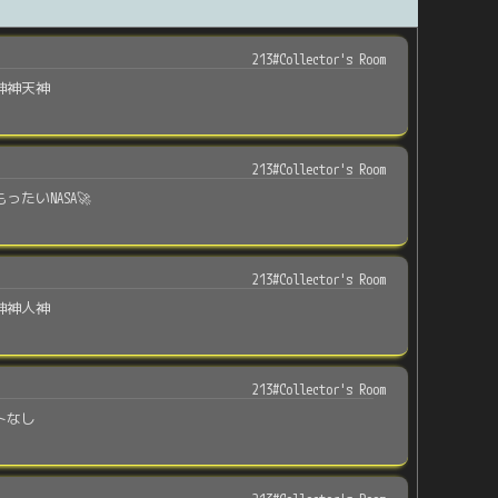
213#Collector's Room
神神天神
213#Collector's Room
ったいNASA🚀
213#Collector's Room
神神人神
213#Collector's Room
トなし