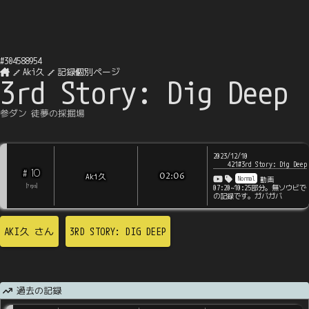
#
304588954
Aki久
記録個別ページ
3rd Story: Dig Deep
参ダン 徒夢の採掘場
2023/12/10
421#3rd Story: Dig Deep
10
#
Aki久
02:06
Normal
動画
[
?
rps
]
07:20~10:25部分。無ソウビで
の記録です。ガバガバ
AKI久
さん
3RD STORY: DIG DEEP
過去の記録