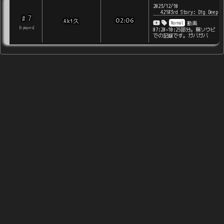
2023/12/10
421#3rd Story: Dig Deep
7
#
Aki久
02:06
Normal
動画
[
9
players
]
07:20~10:25部分。無ソウビ
での記録です。ガバガバ