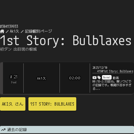
#
304139933
Aki久
記録個別ページ
1st Story: Bulblaxes
初ダン 出目斑の根城
2023/12/10
419#1st Story: Bulblaxes
21
#
Normal
Aki久
02:00
動画
00:18~2:33部分。無ソウビで
[
?
rps
]
の記録です。戦闘が苦手すぎ
る...
AKI久
さん
1ST STORY: BULBLAXES
過去の記録