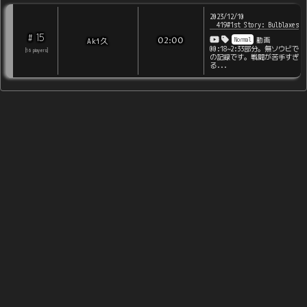
2023/12/10
419#1st Story: Bulblaxes
15
#
Normal
Aki久
02:00
動画
00:18~2:33部分。無ソウビで
[
16
players
]
の記録です。戦闘が苦手すぎ
る...