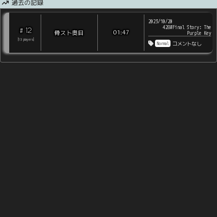
過去の記録
2023/10/20
428#Final Story: The
12
#
骨スト奥目
01:47
Purple Key
[
13
players
]
Normal
コメントなし