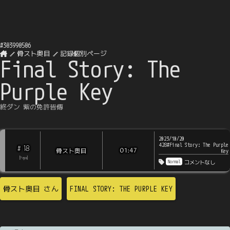
#
303990506
骨スト奥目
記録個別ページ
Final Story: The
Purple Key
終ダン 紫の免許皆傳
2023/10/20
428#Final Story: The Purple
18
#
骨スト奥目
01:47
Key
[
?
rps
]
Normal
コメントなし
骨スト奥目
さん
FINAL STORY: THE PURPLE KEY