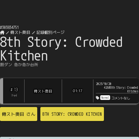
#
303834751
骨スト奥目
記録個別ページ
8th Story: Crowded
Kitchen
捌ダン 急か急か台所
2023/10/20
426#8th Story: Crowded
13
#
骨スト奥目
01:17
Kitchen
[
?
rps
]
Normal
コメントなし
骨スト奥目
さん
8TH STORY: CROWDED KITCHEN