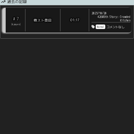
過去の記録
2023/10/20
426#8th Story: Crowded
7
#
骨スト奥目
01:17
Kitchen
[
8
players
]
Normal
コメントなし