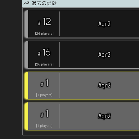
過去の記録
12
#
Aqr2
[
26
players
]
16
#
Aqr2
[
26
players
]
1
#
Aqr2
[
1
players
]
1
#
Aqr2
[
1
players
]