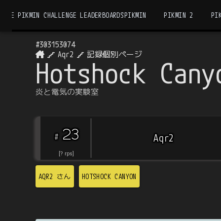
THE PIKMIN CHALLENGE LEADERBOARDS
PIKMIN
PIKMIN 2
PI
#
303153074
Aqr2
記録個別ページ
Hotshock Cany
炎と電気の実験室
23
#
Aqr2
[
?
rps
]
AQR2
さん
HOTSHOCK CANYON