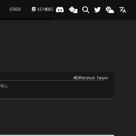
OTHER
KEYWORD
402#Hotshock Canyon
トなし