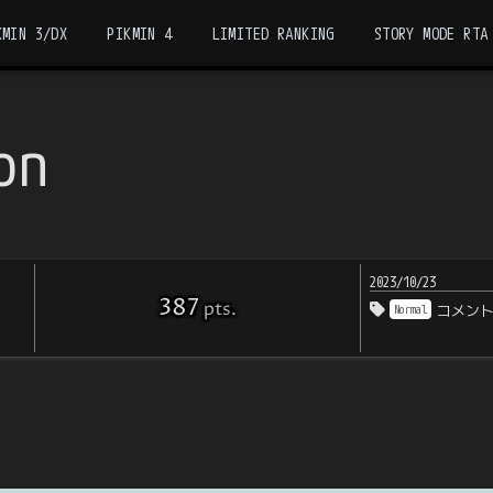
KMIN 3/DX
PIKMIN 4
LIMITED RANKING
STORY MODE RTA
on
2023/10/23
387
pts
.
Normal
コメン