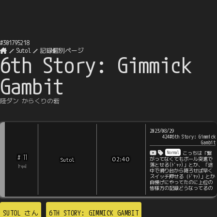
#
301795218
Sutol
記録個別ページ
6th Story: Gimmick
Gambit
陸ダン からくりの砦
2023/08/29
424#6th Story: Gimmick
Gambit
Normal
こっちは「繋
11
#
Sutol
02:40
がってなくてもボール突進で
落とせる(ﾄﾞｬｧ)」とか、「途
[
?
rps
]
中で滑り台から降ろせば早く
スイッチ押せる（ﾄﾞﾔｧ)」とか
自慢げにやってたのに上位の
皆様方の記録どうなってるの
SUTOL
さん
6TH STORY: GIMMICK GAMBIT