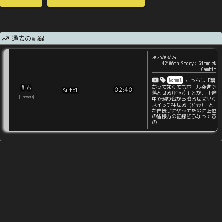
過去の記録
2023/08/29
424#6th Story: Gimmick
Gambit
Normal
こっちは「繋
6
がってなくてもボール突進で
#
Sutol
02:40
落とせる(ﾄﾞｬｧ)」とか、「途
[
8
players
]
中で滑り台から降ろせば早く
スイッチ押せる（ﾄﾞﾔｧ)」と
か自慢げにやってたのに上位
の皆様方の記録どうなってる
の