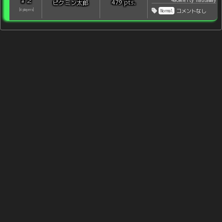
2
#
406#Hefty Haulaway
pts
.
ピクミン太郎
479
Normal
[
4
players
]
コメントなし