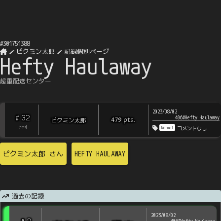
#
301751388
ピクミン太郎
記録個別ページ
Hefty Haulaway
超重配送センター
2023/08/02
32
#
406#Hefty Haulaway
pts
.
ピクミン太郎
479
Normal
[
?
rps
]
コメントなし
ピクミン太郎
さん
HEFTY HAULAWAY
過去の記録
2023/08/02