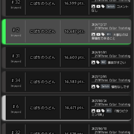
217#Three Color Training
32
#
pts
.
こばちのうどん
16,599
Switch
コメント
[
60
players
]
なし
2024/12/27
217#Three Color Training
2
#
pts
.
こばちのうどん
16,687
Wii
大事なのは
[
60
players
]
無犠牲であること
2024/01/01
31
#
217#Three Color Training
pts
.
こばちのうどん
16,603
NGC
[
58
players
]
事故がすごい
2023/12/05
34
#
217#Three Color Training
pts
.
こばちのうどん
16,583
Switch
[
58
players
]
犠牲なしです
2023/08/24
217#Three Color Training
6
#
pts
.
こばちのうどん
16,671
Wii
「残りピク
[
58
players
]
ミン590」
2023/06/18
32
#
217#Three Color Training
こばちのうどん