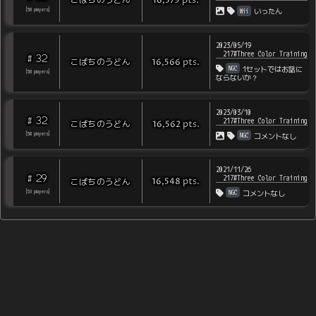
pts
.
16,579
Wii
[
58
players
]
いったん
2023/05/19
217#Three Color Training
32
#
pts
.
こばちのうどん
16,566
NGC
1セットではお話に
[
58
players
]
ならないか？
2023/03/10
32
#
217#Three Color Training
pts
.
こばちのうどん
16,562
NGC
[
58
players
]
コメントなし
2021/11/26
29
#
217#Three Color Training
pts
.
こばちのうどん
16,548
NGC
[
53
players
]
コメントなし