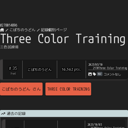
#
278014896
こばちのうどん
記録個別ページ
Three Color Training
三色試練場
2023/03/10
35
#
217#Three Color Training
pts
.
こばちのうどん
16,562
NGC
[
?
rps
]
コメントなし
こばちのうどん
さん
THREE COLOR TRAINING
過去の記録
2025/10/03