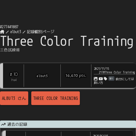
#
277441087
albut3
記録個別ページ
Three Color Training
三色試練場
2021/11/15
217#Three Color Training
10
#
pts
.
albut3
16,670
Wii
自分にしては
[
?
rps
]
良い方
ALBUT3
さん
THREE COLOR TRAINING
過去の記録