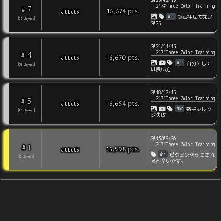
2025/02/15
217#Three Color Training
7
#
pts
.
albut3
16,674
Wii
録画押せてない
[
60
players
]
2025
2021/11/15
217#Three Color Training
4
#
pts
.
albut3
16,670
Wii
自分にして
[
53
players
]
は良い方
2018/12/15
217#Three Color Training
5
#
pts
.
albut3
16,654
NGC
新チャレン
[
36
players
]
ジ失敗
2013/08/26
217#Three Color Training
1
#
pts
.
albut3
16,598
Wii
ピクミンを葉にされ
[
6
players
]
ると辛いです。