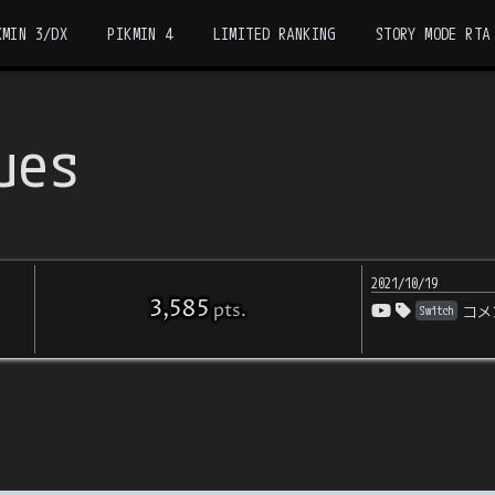
KMIN 3/DX
PIKMIN 4
LIMITED RANKING
STORY MODE RTA
ues
2021/10/19
3,585
pts
.
Switch
コメ