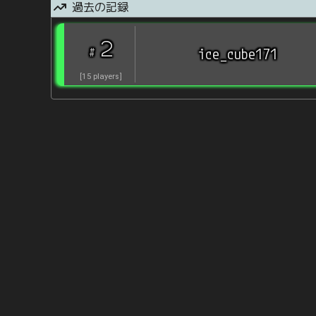
過去の記録
2
#
ice_cube171
[
15
players
]