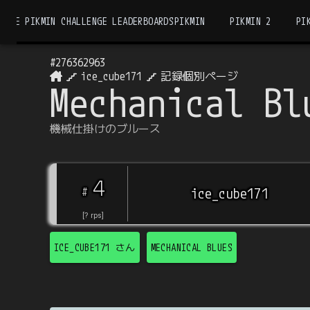
THE PIKMIN CHALLENGE LEADERBOARDS
PIKMIN
PIKMIN 2
PI
#
276362963
ice_cube171
記録個別ページ
Mechanical Bl
機械仕掛けのブルース
4
#
ice_cube171
[
?
rps
]
ICE_CUBE171
さん
MECHANICAL BLUES