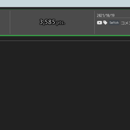
2021/10/19
3,585
pts
.
Switch
コメ