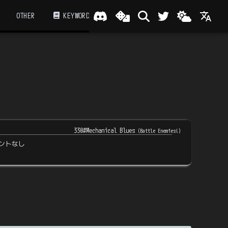
OTHER
KEYWORD
330#Mechanical Blues
(
Battle Enemies!
)
ントなし