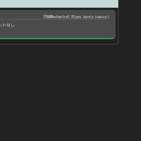
330#Mechanical Blues
(
Battle Enemies!
)
ントなし