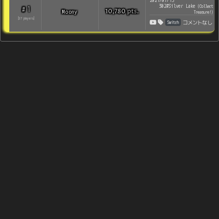
2021/07/13
302#Silver Lake
(
Collect
1
#
pts
.
Moony
10,780
Treasure!
)
[
37
players
]
Switch
コメントなし