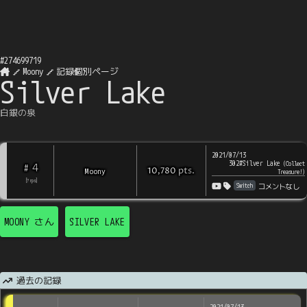
#
274699719
Moony
記録個別ページ
Silver Lake
白銀の泉
2021/07/13
302#Silver Lake
(
Collect
4
#
pts
.
Moony
10,780
Treasure!
)
[
?
rps
]
Switch
コメントなし
MOONY
さん
SILVER LAKE
過去の記録