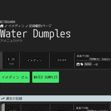
#
274564484
イメディン
記録個別ページ
Water Dumples
アメニュウドウ
2020/11/06
38
#
350#Water Dumples
イメディン
03:03
Switch
[
?
rps
]
一旦
イメディン
さん
WATER DUMPLES
過去の記録
2020/11/06