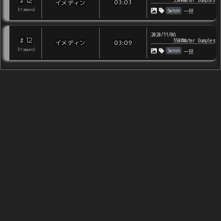
12
#
350#Water Dumples
イメディン
03:03
Switch
[
17
players
]
一旦
2020/11/06
12
#
350#Water Dumples
イメディン
03:09
Switch
[
17
players
]
一旦