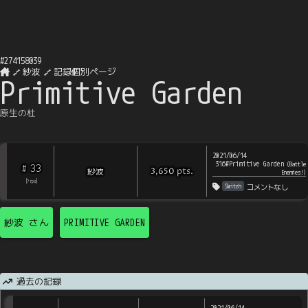
#
274158039
紗波
記録個別ページ
Primitive Garden
原生の杜
2021/06/14
316#Primitive Garden
(
Battle
33
#
pts
.
紗波
3,650
Enemies!
)
[
?
rps
]
Switch
コメントなし
紗波
さん
PRIMITIVE GARDEN
過去の記録