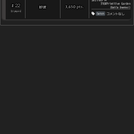
2021/06/14
316#Primitive Garden
22
#
pts
.
紗波
3,650
(
Battle Enemies!
)
[
22
players
]
Switch
コメントなし