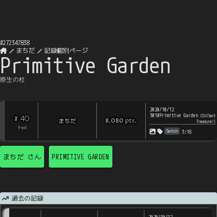
#
272347838
まちだ
記録個別ページ
Primitive Garden
原生の杜
2020/10/12
301#Primitive Garden
(
Collect
40
#
pts
.
まちだ
8,080
Treasure!
)
[
?
rps
]
Switch
3:18
まちだ
さん
PRIMITIVE GARDEN
過去の記録