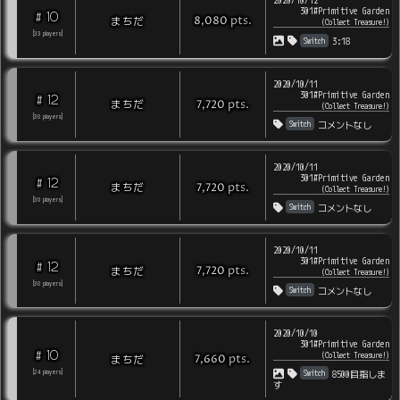
2020/10/12
301#Primitive Garden
10
#
pts
.
まちだ
8,080
(
Collect Treasure!
)
[
33
players
]
Switch
3:18
2020/10/11
301#Primitive Garden
12
#
pts
.
まちだ
7,720
(
Collect Treasure!
)
[
30
players
]
Switch
コメントなし
2020/10/11
301#Primitive Garden
12
#
pts
.
まちだ
7,720
(
Collect Treasure!
)
[
30
players
]
Switch
コメントなし
2020/10/11
301#Primitive Garden
12
#
pts
.
まちだ
7,720
(
Collect Treasure!
)
[
30
players
]
Switch
コメントなし
2020/10/10
301#Primitive Garden
10
#
(
Collect Treasure!
)
pts
.
まちだ
7,660
Switch
[
24
players
]
8500目指しま
す