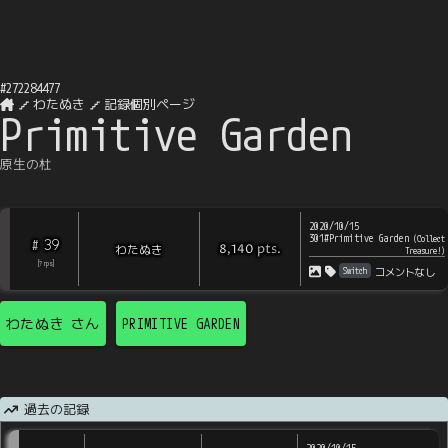
#
272284477
わたぬき
記録個別ページ
Primitive Garden
原生の杜
2020/10/15
301#Primitive Garden
(
Collect
39
#
pts
.
わたぬき
8,140
Treasure!
)
[
?
rps
]
Switch
コメントなし
わたぬき
さん
PRIMITIVE GARDEN
過去の記録