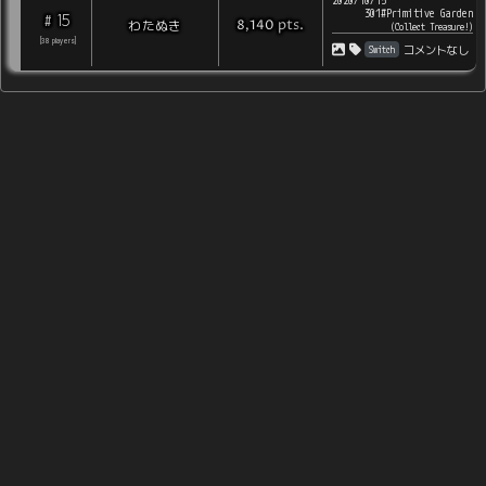
2020/10/15
301#Primitive Garden
15
#
pts
.
わたぬき
8,140
(
Collect Treasure!
)
[
38
players
]
Switch
コメントなし