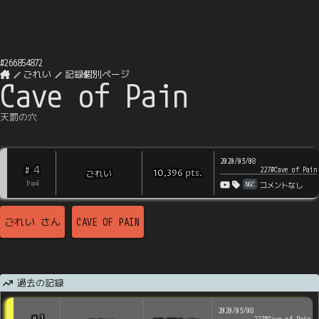
#
266854872
ごれい
記録個別ページ
Cave of Pain
天罰の穴
2020/03/08
4
#
227#Cave of Pain
pts
.
ごれい
10,396
NGC
[
?
rps
]
コメントなし
ごれい
さん
CAVE OF PAIN
過去の記録
2020/03/08