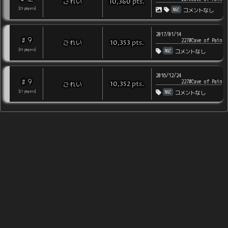
pts
.
ごれい
10,360
NGC
[
29
players
]
コメントなし
2017/01/14
9
#
227#Cave of Pain
pts
.
ごれい
10,353
NGC
[
29
players
]
コメントなし
2016/12/24
9
#
227#Cave of Pain
pts
.
ごれい
10,352
NGC
[
27
players
]
コメントなし
the Pikmin Challenge Leaderboards | Copyright © 2006-2026
@koppachappy