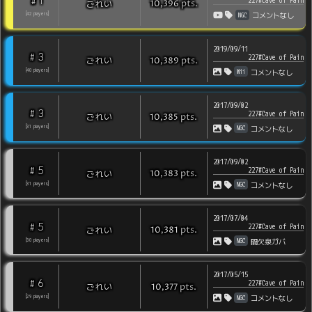
1
#
227#Cave of Pain
pts
.
ごれい
10,396
NGC
[
42
players
]
コメントなし
2019/09/11
3
#
227#Cave of Pain
pts
.
ごれい
10,389
Wii
[
40
players
]
コメントなし
2017/09/02
3
#
227#Cave of Pain
pts
.
ごれい
10,385
NGC
[
31
players
]
コメントなし
2017/09/02
5
#
227#Cave of Pain
pts
.
ごれい
10,383
NGC
[
31
players
]
コメントなし
2017/07/04
5
#
227#Cave of Pain
pts
.
ごれい
10,381
NGC
[
30
players
]
間欠泉ガバ
2017/05/15
6
#
227#Cave of Pain
pts
.
ごれい
10,377
NGC
[
29
players
]
コメントなし