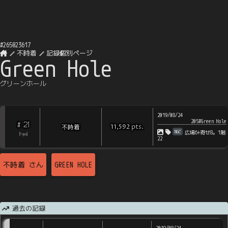
#
265023617
不時着
記録個別ページ
Green Hole
グリーンホール
2019/08/24
205#Green Hole
21
#
pts
.
不時着
11,592
NGC
広場6+寄せ8。1階
[
?
rps
]
22
不時着
さん
GREEN HOLE
過去の記録