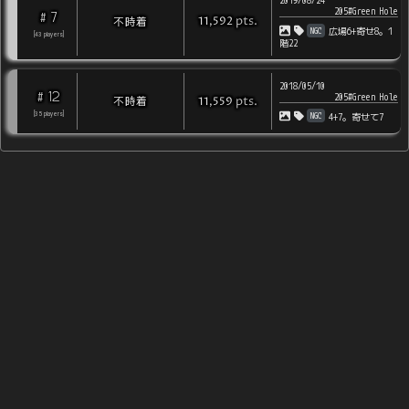
2019/08/24
205#Green Hole
7
#
pts
.
不時着
11,592
NGC
広場6+寄せ8。1
[
43
players
]
階22
2018/05/10
12
#
205#Green Hole
pts
.
不時着
11,559
NGC
[
35
players
]
4+7。寄せて7