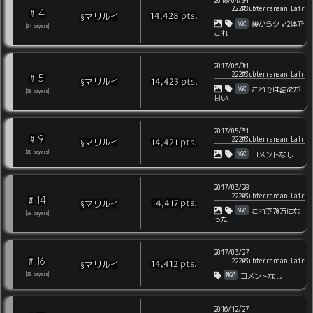
2018/04/04
222#Subterranean Lair
4
#
pts
.
§マリルイ
14,428
NGC
後からクマ2体で
[
34
players
]
これ
2017/06/01
222#Subterranean Lair
5
#
pts
.
§マリルイ
14,423
NGC
これでは詰めが
[
28
players
]
甘い
2017/05/31
9
#
222#Subterranean Lair
pts
.
§マリルイ
14,421
NGC
[
28
players
]
コメントなし
2017/03/28
222#Subterranean Lair
14
#
pts
.
§マリルイ
14,417
NGC
これで70万にな
[
28
players
]
った
2017/03/27
16
#
222#Subterranean Lair
pts
.
§マリルイ
14,412
NGC
[
28
players
]
コメントなし
2016/12/27