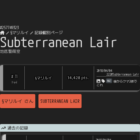
#
257749323
§マリルイ
記録個別ページ
Subterranean Lair
地底警備室
2018/04/04
222#Subterranean Lair
11
#
pts
.
§マリルイ
14,428
NGC
後からクマ2体で
[
?
rps
]
これ
§マリルイ
さん
SUBTERRANEAN LAIR
過去の記録