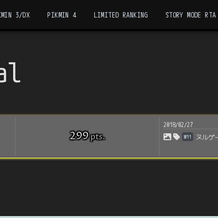
KMIN 3/DX
PIKMIN 4
LIMITED RANKING
STORY MODE RTA
al
2018/02/27
299
pts
.
Wii
ヌルゲ