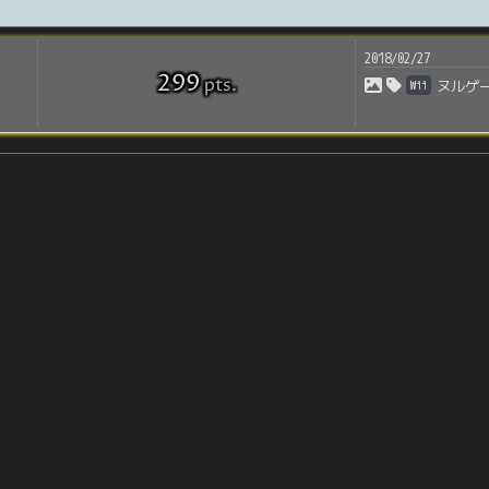
2018/02/27
299
pts
.
Wii
ヌルゲ