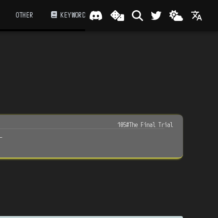
OTHER
KEYWORD
105#The Final Trial
ー