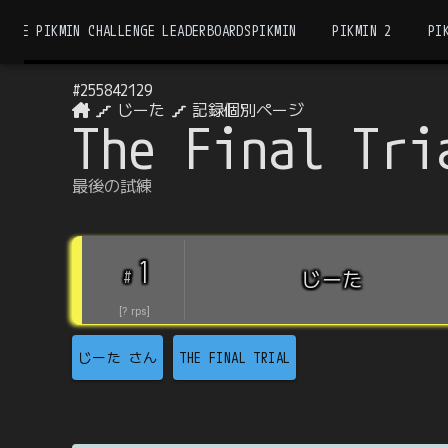
THE PIKMIN CHALLENGE LEADERBOARDS
PIKMIN
PIKMIN 2
PI
#
255842129
じーた
記録個別ページ
The Final Tri
最後の試練
1
#
じーた
[
?
rps
]
じーた
さん
THE FINAL TRIAL