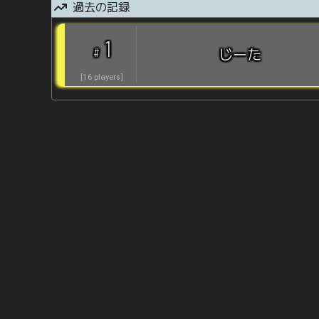
過去の記録
1
#
じーた
[
16
players
]