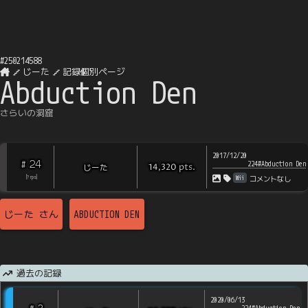
#
250214588
じーた
記録個別ページ
Abduction Den
さらいの洞窟
2017/12/20
24
#
224#Abduction Den
pts
.
じーた
14,320
Wii
[
?
rps
]
コメントなし
じーた
さん
ABDUCTION DEN
過去の記録
2020/06/13