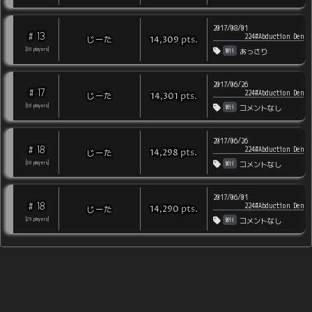
2017/08/01
13
#
224#Abduction Den
pts
.
じーた
14,309
Wii
[
30
players
]
あっさり
2017/06/26
17
#
224#Abduction Den
pts
.
じーた
14,301
Wii
[
30
players
]
コメントなし
2017/06/26
18
#
224#Abduction Den
pts
.
じーた
14,298
Wii
[
30
players
]
コメントなし
2017/06/01
18
#
224#Abduction Den
pts
.
じーた
14,290
Wii
[
29
players
]
コメントなし