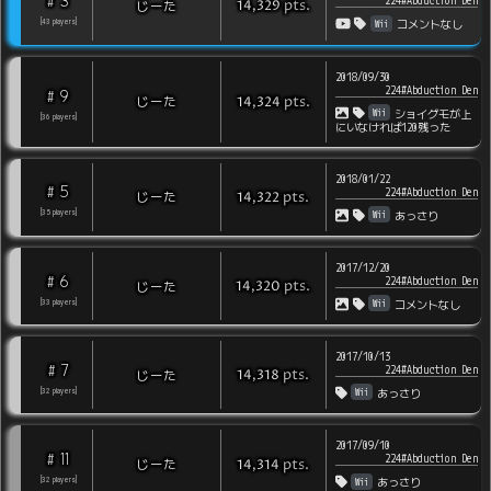
3
#
224#Abduction Den
pts
.
じーた
14,329
Wii
[
43
players
]
コメントなし
2018/09/30
224#Abduction Den
9
#
pts
.
じーた
14,324
Wii
ショイグモが上
[
36
players
]
にいなければ120残った
2018/01/22
5
#
224#Abduction Den
pts
.
じーた
14,322
Wii
[
35
players
]
あっさり
2017/12/20
6
#
224#Abduction Den
pts
.
じーた
14,320
Wii
[
33
players
]
コメントなし
2017/10/13
7
#
224#Abduction Den
pts
.
じーた
14,318
Wii
[
32
players
]
あっさり
2017/09/10
11
#
224#Abduction Den
pts
.
じーた
14,314
Wii
[
32
players
]
あっさり