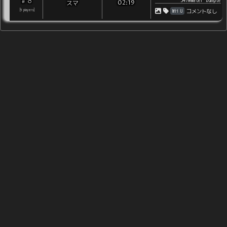
8
#
347#Water Dumple
スマ
02:19
Wii U
[
9
players
]
コメントなし