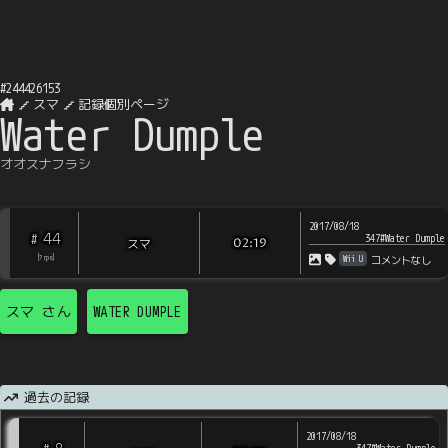
#
244426153
スマ
記録個別ページ
Water Dumple
オオスナフラシ
2017/08/18
44
#
347#Water Dumple
スマ
02:19
Wii U
[
?
rps
]
コメントなし
スマ
さん
WATER DUMPLE
過去の記録
2017/08/18