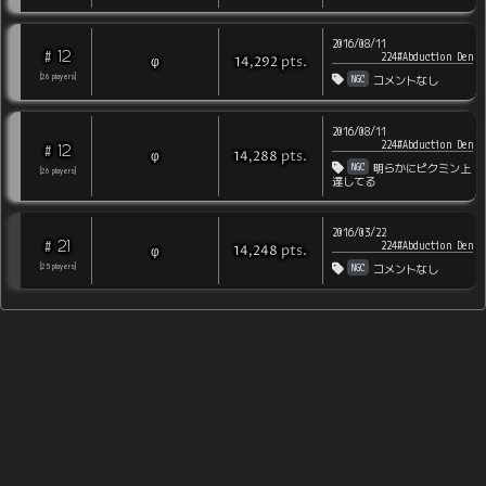
2016/08/11
12
#
224#Abduction Den
pts
.
φ
14,292
NGC
[
26
players
]
コメントなし
2016/08/11
224#Abduction Den
12
#
pts
.
φ
14,288
NGC
明らかにピクミン上
[
26
players
]
達してる
2016/03/22
21
#
224#Abduction Den
pts
.
φ
14,248
NGC
[
25
players
]
コメントなし