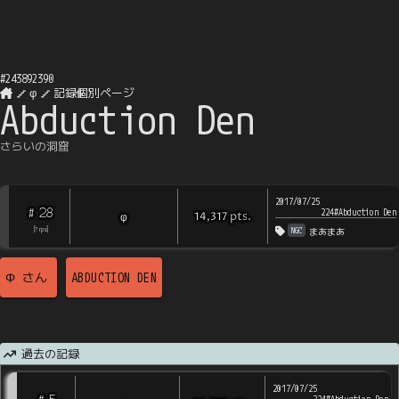
#
243892390
φ
記録個別ページ
Abduction Den
さらいの洞窟
2017/07/25
28
#
224#Abduction Den
pts
.
φ
14,317
NGC
[
?
rps
]
まあまあ
Φ
さん
ABDUCTION DEN
過去の記録
2017/07/25