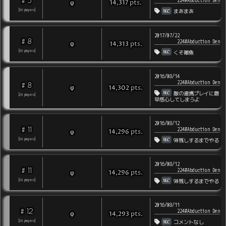
5
#
224#Abduction Den
pts
.
φ
14,317
NGC
[
30
players
]
まあまあ
2017/07/22
8
#
224#Abduction Den
pts
.
φ
14,313
NGC
[
30
players
]
くそ雑魚
2016/08/14
224#Abduction Den
8
#
pts
.
φ
14,302
NGC
敵の連携プレイに最
[
26
players
]
早感心してしまうよ
2016/08/12
11
#
224#Abduction Den
pts
.
φ
14,296
NGC
[
26
players
]
90残しするまでやる
2016/08/12
11
#
224#Abduction Den
pts
.
φ
14,296
NGC
[
26
players
]
90残しするまでやる
2016/08/11
12
#
224#Abduction Den
pts
.
φ
14,293
NGC
[
26
players
]
コメントなし