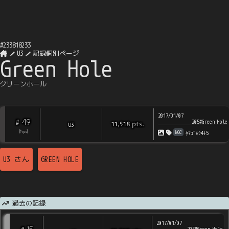
#
233818233
U3
記録個別ページ
Green Hole
グリーンホール
2017/01/07
49
#
205#Green Hole
pts
.
U3
11,518
NGC
[
?
rps
]
ﾀﾏｺﾞﾑｼ4+5
U3
さん
GREEN HOLE
過去の記録
2017/01/07