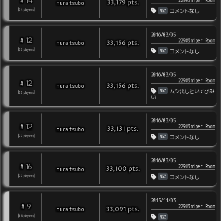
14
#
229#Sniper Room
pts
.
muratsubo
33,179
NGC
[
24
players
]
コメントなし
2016/03/05
12
#
229#Sniper Room
pts
.
muratsubo
33,156
NGC
[
22
players
]
コメントなし
2016/03/05
229#Sniper Room
12
#
pts
.
muratsubo
33,156
NGC
ムシ出しといてびみ
[
22
players
]
い
2016/03/05
12
#
229#Sniper Room
pts
.
muratsubo
33,131
NGC
[
22
players
]
コメントなし
2016/03/05
16
#
229#Sniper Room
pts
.
muratsubo
33,100
NGC
[
22
players
]
コメントなし
2015/11/03
9
#
229#Sniper Room
pts
.
muratsubo
33,091
NGC
[
15
players
]