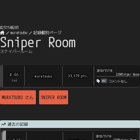
#
231140281
muratsubo
記録個別ページ
Sniper Room
スナイパールーム
2016/11/14
46
#
229#Sniper Room
pts
.
muratsubo
33,179
NGC
[
?
rps
]
コメントなし
MURATSUBO
さん
SNIPER ROOM
過去の記録
2016/11/14