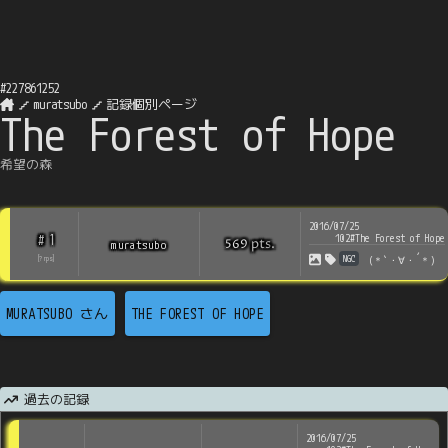
#
227861252
muratsubo
記録個別ページ
The Forest of Hope
希望の森
2016/07/25
1
#
102#The Forest of Hope
pts
.
muratsubo
569
NGC
（＊`・∀・´＊）
[
?
rps
]
MURATSUBO
さん
THE FOREST OF HOPE
過去の記録
2016/07/25