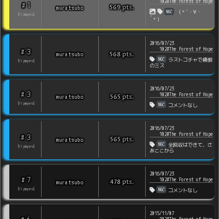
102#The Forest of Hope
1
#
pts
.
muratsubo
569
NGC
（＊`・∀・
[
11
players
]
´＊）
2016/07/23
102#The Forest of Hope
3
#
pts
.
muratsubo
568
NGC
ラストコチャで痛恨
[
11
players
]
のミス
2016/07/23
3
#
102#The Forest of Hope
pts
.
muratsubo
565
NGC
[
11
players
]
コメントなし
2016/07/23
102#The Forest of Hope
3
#
pts
.
muratsubo
565
NGC
全回収はできて、さ
[
11
players
]
あここから
2016/07/23
7
#
102#The Forest of Hope
pts
.
muratsubo
478
NGC
[
11
players
]
コメントなし
2015/11/07