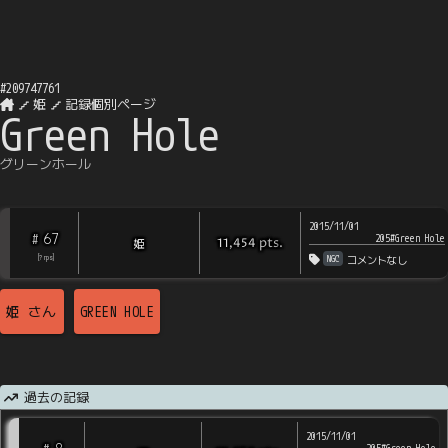
#
209747761
姫
記録個別ページ
Green Hole
グリーンホール
2015/11/01
67
#
205#Green Hole
pts
.
姫
11,454
NGC
[
?
rps
]
コメントなし
姫
さん
GREEN HOLE
過去の記録
2015/11/01