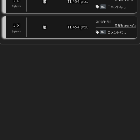
8
#
205#Green Hole
pts
.
姫
11,454
NGC
[
9
players
]
コメントなし
2015/11/01
8
#
205#Green Hole
pts
.
姫
11,454
NGC
[
9
players
]
コメントなし