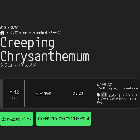
#
103783251
公式記録
記録個別ページ
Creeping
Chrysanthemum
タテゴトハチスズメ
2013/07/24
348#Creeping Chrysanthemum
42
#
公式記録
02:28
Wii
公式ガイドブックの
[
?
rps
]
「プラチナ攻略参考スコア」
です。
公式記録
さん
CREEPING CHRYSANTHEMUM