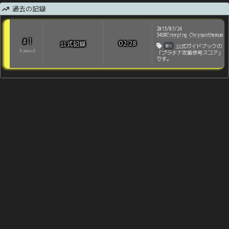
過去の記録
2013/07/24
348#Creeping Chrysanthemum
1
#
公式記録
02:28
Wii
公式ガイドブックの
[
0
players
]
「プラチナ攻略参考スコア」
です。