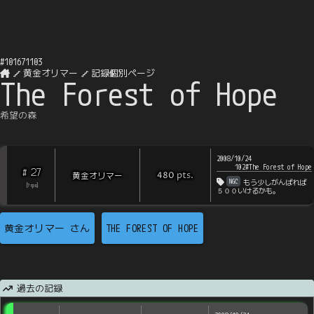
#
101671103
黄金オリマー
記録個別ページ
The Forest of Hope
希望の森
2008/10/24
102#The Forest of Hope
27
#
pts
.
黄金オリマー
480
NGC
もう少しがんばれば
[
?
rps
]
５００いけるかも。
黄金オリマー
さん
THE FOREST OF HOPE
過去の記録