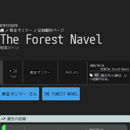
#
101316878
黄金オリマー
記録個別ページ
The Forest Navel
樹海のヘソ
2008/10/24
103#The Forest Navel
28
#
pts
.
黄金オリマー
360
NGC
調子のいい時は、い
[
?
rps
]
い記録が出る。
黄金オリマー
さん
THE FOREST NAVEL
過去の記録