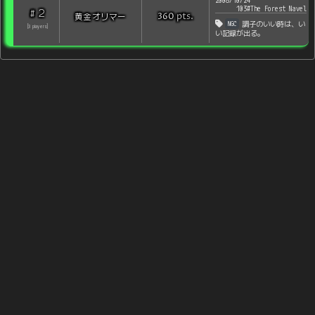
2008/10/24
103#The Forest Navel
2
#
pts
.
黄金オリマー
360
NGC
調子のいい時は、い
[
3
players
]
い記録が出る。