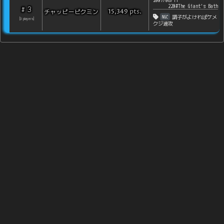
2007/08/11
220#The Giant's Bath
3
#
pts
.
チャッピーピクミン
15,349
NGC
調子がよければケメ
[
3
players
]
クジ速攻