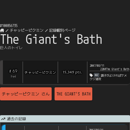
#
100856735
チャッピーピクミン
記録個別ページ
The Giant's Bath
巨人のトイレ
2007/08/11
220#The Giant's Bath
69
#
pts
.
チャッピーピクミン
15,349
NGC
調子がよければケメ
[
?
rps
]
クジ速攻
チャッピーピクミン
さん
THE GIANT'S BATH
過去の記録