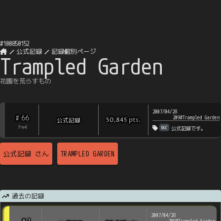
#
100850152
公式記録
記録個別ページ
Trampled Garden
花園を荒らすもの
2007/04/28
66
#
209#Trampled Garden
pts
.
公式記録
50,845
NGC
[
?
rps
]
公式記録です。
公式記録
さん
TRAMPLED GARDEN
過去の記録
2007/04/28