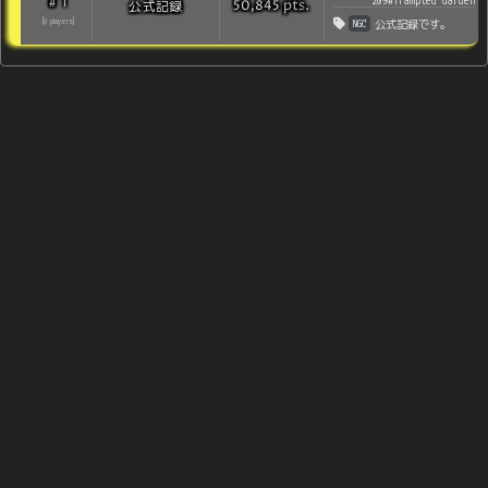
1
#
209#Trampled Garden
pts
.
公式記録
50,845
NGC
[
0
players
]
公式記録です。