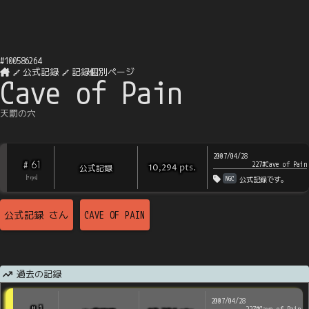
#
100586264
公式記録
記録個別ページ
Cave of Pain
天罰の穴
2007/04/28
61
#
227#Cave of Pain
pts
.
公式記録
10,294
NGC
[
?
rps
]
公式記録です。
公式記録
さん
CAVE OF PAIN
過去の記録
2007/04/28