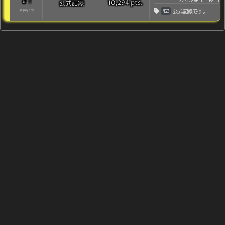
1
#
227#Cave of Pain
pts
.
公式記録
10,294
NGC
[
0
players
]
公式記録です。