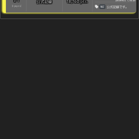
1
#
208#Red Chasm
pts
.
公式記録
18,760
NGC
[
0
players
]
公式記録です。