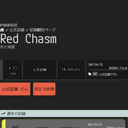
#
100494203
公式記録
記録個別ページ
Red Chasm
赤の洞窟
2007/04/28
70
#
208#Red Chasm
pts
.
公式記録
18,760
NGC
[
?
rps
]
公式記録です。
公式記録
さん
RED CHASM
過去の記録
2007/04/28