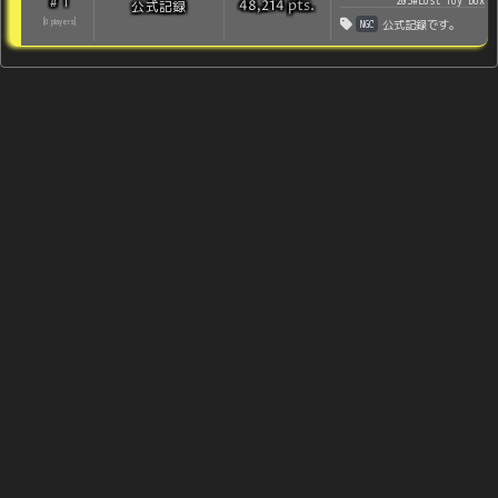
1
#
203#Lost Toy Box
pts
.
公式記録
48,214
NGC
[
0
players
]
公式記録です。