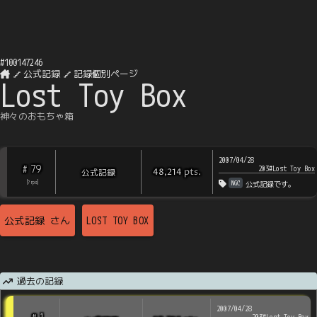
#
100147246
公式記録
記録個別ページ
Lost Toy Box
神々のおもちゃ箱
2007/04/28
79
#
203#Lost Toy Box
pts
.
公式記録
48,214
NGC
[
?
rps
]
公式記録です。
公式記録
さん
LOST TOY BOX
過去の記録
2007/04/28