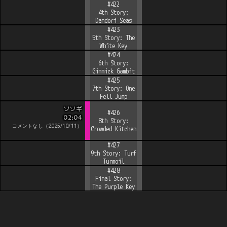
#
422
4th Story:
Dandori Seas
#
423
5th Story: The
White Key
#
424
6th Story:
Gimmick Gambit
#
425
7th Story: One
Fell Jump
ソソギ
#
426
02:04
8th Story:
コメントなし
（
2025/10/11
）
Crowded Kitchen
#
427
9th Story: Turf
Turmoil
#
428
Final Story:
The Purple Key