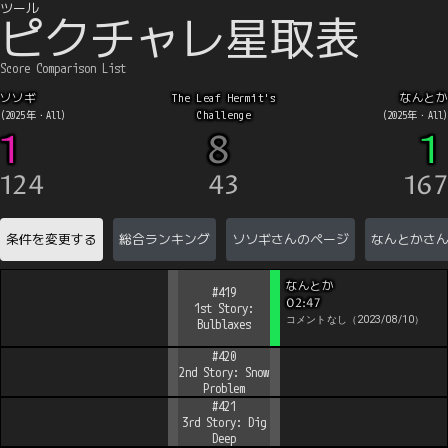
ツール
ピクチャレ星取表
Score Comparison List
ソソギ
The Leaf Hermit's
なんとか
Challenge
(
2025
年・
All
)
(
2025
年・
All
)
1
8
1
124
43
167
条件を変更する
総合ランキング
ソソギ
さんのページ
なんとか
さ
なんとか
#
419
02:47
1st Story:
コメントなし
（
2023/08/10
）
Bulblaxes
#
420
2nd Story: Snow
Problem
#
421
3rd Story: Dig
Deep