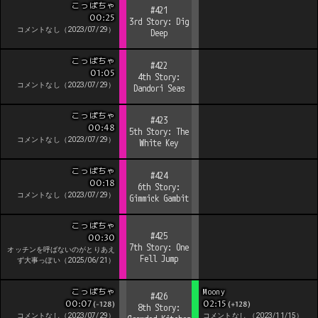
こっぱちゃ
#
421
00:25
3rd Story: Dig
コメントなし
（
2023/07/29
）
Deep
こっぱちゃ
#
422
01:05
4th Story:
コメントなし
（
2023/07/29
）
Dandori Seas
こっぱちゃ
#
423
00:48
5th Story: The
コメントなし
（
2023/07/29
）
White Key
こっぱちゃ
#
424
00:18
6th Story:
コメントなし
（
2023/07/29
）
Gimmick Gambit
こっぱちゃ
#
425
00:30
7th Story: One
オッチンを呼ばないのがとりあえ
Fell Jump
ず大事っぽい
（
2025/06/21
）
こっぱちゃ
Moony
#
426
00:07
02:15
(
-128
)
(
+128
)
8th Story:
コメントなし
（
2023/07/29
）
コメントなし
（
2023/11/15
）