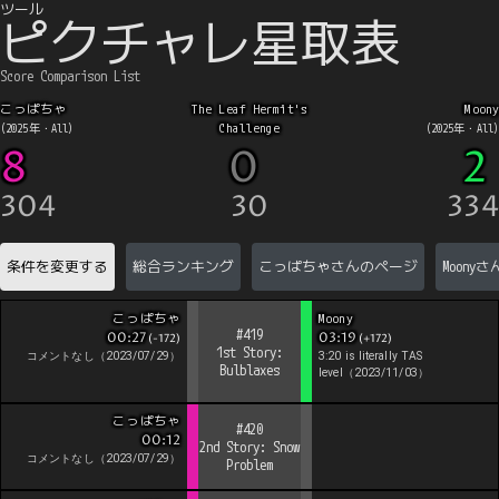
ツール
ピクチャレ星取表
Score Comparison List
こっぱちゃ
The Leaf Hermit's
Moony
Challenge
(
2025
年・
All
)
(
2025
年・
All
)
8
0
2
304
30
334
条件を変更する
総合ランキング
こっぱちゃ
さんのページ
Moony
さ
こっぱちゃ
Moony
#
419
00:27
03:19
(
-172
)
(
+172
)
1st Story:
コメントなし
（
2023/07/29
）
3:20 is literally TAS
Bulblaxes
level
（
2023/11/03
）
こっぱちゃ
#
420
00:12
2nd Story: Snow
コメントなし
（
2023/07/29
）
Problem