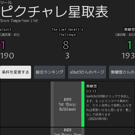
ツール
ピクチャレ星取表
Score Comparison List
albut3
The Leaf Hermit's
無糖雪
Challenge
(
2025
年・
All
)
(
2025
年・
All
)
1
8
1
190
3
193
条件を変更する
総合ランキング
albut3
さんのページ
無糖雪
さんの
無糖雪
03:13
switchの30秒クリップで失礼し
#
419
ます。もっとインコース責めた
1st Story:
り、ラスト氷呼んで加勢したりす
Bulblaxes
れば更新いけると思います。数こ
なして頑張ります
（
2023/09/03
）
#
420
2nd Story: Snow