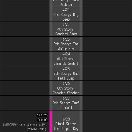
Problem
#
421
3rd Story: Dig
Deep
#
422
4th Story:
Dandori Seas
#
423
5th Story: The
White Key
#
424
6th Story:
Gimmick Gambit
#
425
7th Story: One
Fell Jump
#
426
8th Story:
Crowded Kitchen
#
427
9th Story: Turf
Turmoil
albut3
#
428
03:10
Final Story:
動画必要だったらまた出しに行く
The Purple Key
（
2023/07/31
）